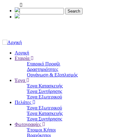
Παράκαμψη
προς
Search
το
κυρίως
περιεχόμενο
Αρχική
Εταιρία
Main
Εταιρικό Προφίλ
navigation
Δραστηριότητες
Οργάνωση & Εξοπλισμός
Έργα
Έργα Κατασκευής
Έργα Συντήρησης
Έργα Εξωτερικού
Πελάτες
Έργα Εξωτερικού
Έργα Κατασκευής
Έργα Συντήρησης
Φωτογραφίες
Έτοιμοι Κήποι
Βραχόκηποι