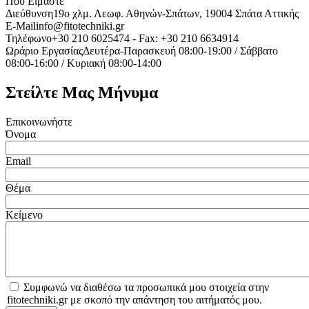
Που Είμαστε
Διεύθυνση
19o χλμ. Λεωφ. Αθηνών-Σπάτων, 19004 Σπάτα Αττικής
E-Mail
info@fitotechniki.gr
Τηλέφωνο
+30 210 6025474 - Fax: +30 210 6634914
Ωράριο Εργασίας
Δευτέρα-Παρασκευή 08:00-19:00 / Σάββατο
08:00-16:00 / Κυριακή 08:00-14:00
Στείλτε Μας Μήνυμα
Επικοινωνήστε
Όνομα
Email
Θέμα
Κείμενο
privacy
Συμφωνώ να διαθέσω τα προσωπικά μου στοιχεία στην
policy
fitotechniki.gr με σκοπό την απάντηση του αιτήματός μου.