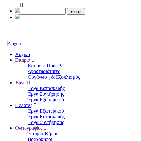
Παράκαμψη
προς
Search
το
κυρίως
περιεχόμενο
Αρχική
Εταιρία
Main
Εταιρικό Προφίλ
navigation
Δραστηριότητες
Οργάνωση & Εξοπλισμός
Έργα
Έργα Κατασκευής
Έργα Συντήρησης
Έργα Εξωτερικού
Πελάτες
Έργα Εξωτερικού
Έργα Κατασκευής
Έργα Συντήρησης
Φωτογραφίες
Έτοιμοι Κήποι
Βραχόκηποι