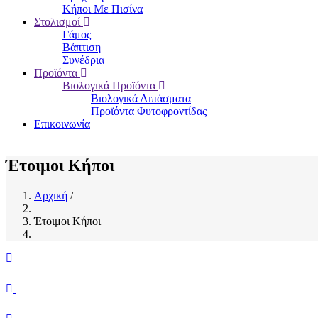
Κήποι Με Πισίνα
Στολισμοί
Γάμος
Βάπτιση
Συνέδρια
Προϊόντα
Βιολογικά Προϊόντα
Βιολογικά Λιπάσματα
Προϊόντα Φυτοφροντίδας
Επικοινωνία
Έτοιμοι Κήποι
Αρχική
/
Breadcrumb
Έτοιμοι Κήποι