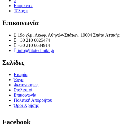
σελίδα
Page
2
Σελιδοποίηση
Next
Επόμενο ›
page
Last
Τέλος »
page
Επικοινωνία
19o χλμ. Λεωφ. Αθηνών-Σπάτων, 19004 Σπάτα Αττικής
+30 210 6025474
+30 210 6634914
info@fitotechniki.gr
Σελίδες
Εταιρία
Έργα
Φωτογραφίες
Στολισμοί
Επικοινωνία
Πολιτική Απορρήτου
Όροι Χρήσης
Facebook