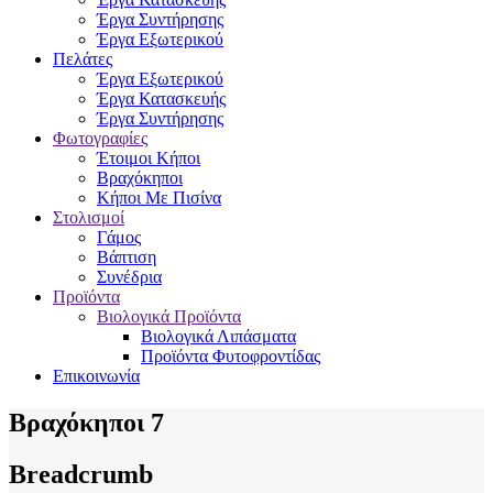
Έργα Συντήρησης
Έργα Εξωτερικού
Πελάτες
Έργα Εξωτερικού
Έργα Κατασκευής
Έργα Συντήρησης
Φωτογραφίες
Έτοιμοι Κήποι
Βραχόκηποι
Κήποι Με Πισίνα
Στολισμοί
Γάμος
Βάπτιση
Συνέδρια
Προϊόντα
Βιολογικά Προϊόντα
Βιολογικά Λιπάσματα
Προϊόντα Φυτοφροντίδας
Επικοινωνία
Βραχόκηποι 7
Breadcrumb