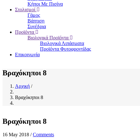
Κήποι Με Πισίνα
Στολισμοί
Γάμος
Βάπτιση
Συνέδρια
Προϊόντα
Βιολογικά Προϊόντα
Βιολογικά Λιπάσματα
Προϊόντα Φυτοφροντίδας
Επικοινωνία
Βραχόκηποι 8
Αρχική
/
Breadcrumb
Βραχόκηποι 8
Βραχόκηποι 8
16 May 2018
/
Comments