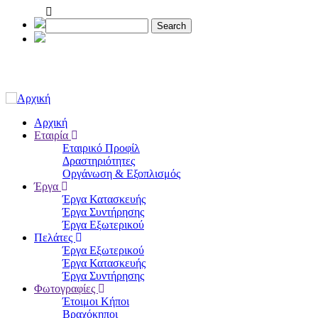
Παράκαμψη
προς
Search
το
κυρίως
περιεχόμενο
Αρχική
Εταιρία
Main
Εταιρικό Προφίλ
navigation
Δραστηριότητες
Οργάνωση & Εξοπλισμός
Έργα
Έργα Κατασκευής
Έργα Συντήρησης
Έργα Εξωτερικού
Πελάτες
Έργα Εξωτερικού
Έργα Κατασκευής
Έργα Συντήρησης
Φωτογραφίες
Έτοιμοι Κήποι
Βραχόκηποι