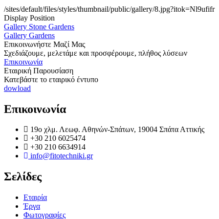
/sites/default/files/styles/thumbnail/public/gallery/8.jpg?itok=Nl9ufifr
Display Position
Gallery Stone Gardens
Gallery Gardens
Επικοινωνήστε Μαζί Μας
Σχεδιάζουμε, μελετάμε και προσφέρουμε, πλήθος λύσεων
Επικοινωνία
Εταιρική Παρουσίαση
Κατεβάστε το εταιρικό έντυπο
dowload
Επικοινωνία
19o χλμ. Λεωφ. Αθηνών-Σπάτων, 19004 Σπάτα Αττικής
+30 210 6025474
+30 210 6634914
info@fitotechniki.gr
Σελίδες
Εταιρία
Έργα
Φωτογραφίες