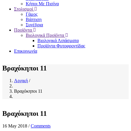
Κήποι Με Πισίνα
Στολισμοί
Γάμος
Βάπτιση
Συνέδρια
Προϊόντα
Βιολογικά Προϊόντα
Βιολογικά Λιπάσματα
Προϊόντα Φυτοφροντίδας
Επικοινωνία
Βραχόκηποι 11
Αρχική
/
Breadcrumb
Βραχόκηποι 11
Βραχόκηποι 11
16 May 2018
/
Comments