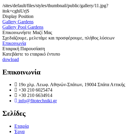
/sites/default/files/styles/thumbnail/public/gallery/11.jpg?
itok=cghiUrjS
Display Position
Gallery Gardens
Gallery Pool Gardens
Επικοινωνήστε Μαζί Μας
Σχεδιάζουμε, μελετάμε και προσφέρουμε, πλήθος λύσεων
Επικοινωνία
Εταιρική Παρουσίαση
Κατεβάστε το εταιρικό έντυπο
dowload
Επικοινωνία
19o χλμ. Λεωφ. Αθηνών-Σπάτων, 19004 Σπάτα Αττικής
+30 210 6025474
+30 210 6634914
info@fitotechniki.gr
Σελίδες
Εταιρία
Έργα