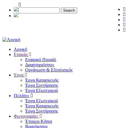
Παράκαμψη
προς
Search
το
κυρίως
περιεχόμενο
Αρχική
Εταιρία
Main
Εταιρικό Προφίλ
navigation
Δραστηριότητες
Οργάνωση & Εξοπλισμός
Έργα
Έργα Κατασκευής
Έργα Συντήρησης
Έργα Εξωτερικού
Πελάτες
Έργα Εξωτερικού
Έργα Κατασκευής
Έργα Συντήρησης
Φωτογραφίες
Έτοιμοι Κήποι
Βραχόκηποι