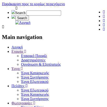
Παράκαμψη προς το κυρίως περιεχόμενο
Search
Main navigation
Αρχική
Εταιρία
Εταιρικό Προφίλ
Δραστηριότητες
Οργάνωση & Εξοπλισμός
Έργα
Έργα Κατασκευής
Έργα Συντήρησης
Έργα Εξωτερικού
Πελάτες
Έργα Εξωτερικού
Έργα Κατασκευής
Έργα Συντήρησης
Φωτογραφίες