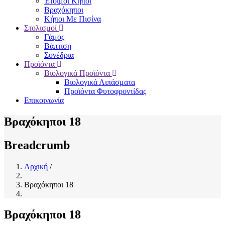
Έτοιμοι Κήποι
Βραχόκηποι
Κήποι Με Πισίνα
Στολισμοί
Γάμος
Βάπτιση
Συνέδρια
Προϊόντα
Βιολογικά Προϊόντα
Βιολογικά Λιπάσματα
Προϊόντα Φυτοφροντίδας
Επικοινωνία
Βραχόκηποι 18
Breadcrumb
Αρχική
/
Βραχόκηποι 18
Βραχόκηποι 18